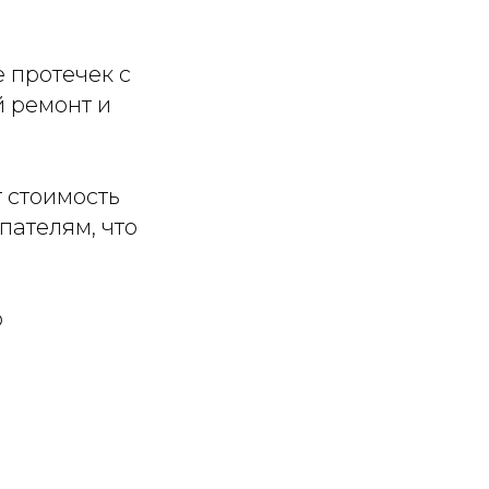
 протечек с
 ремонт и
 стоимость
ателям, что
ю