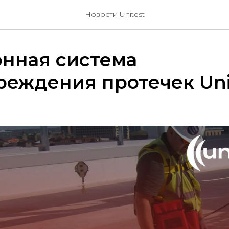
Новости Unitest
онная система
реждения протечек Un