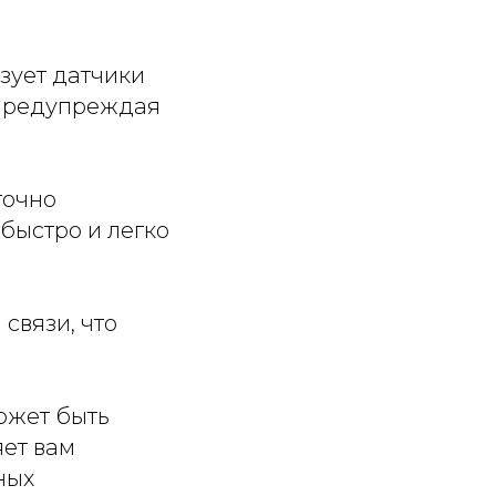
зует датчики
 предупреждая
точно
быстро и легко
 связи, что
может быть
яет вам
ных