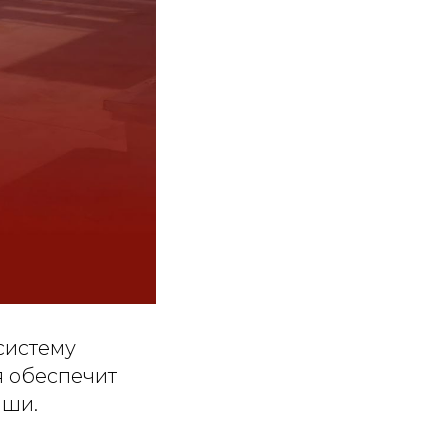
систему
я обеспечит
ыши.